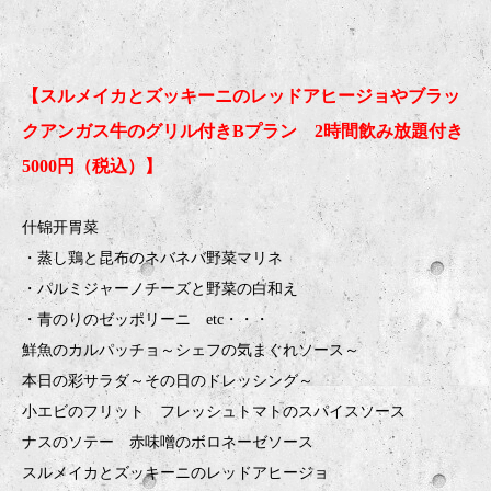
【スルメイカとズッキーニのレッドアヒージョやブラッ
クアンガス牛のグリル付きBプラン 2時間飲み放題付き
5000円（税込）】
什锦开胃菜
・蒸し鶏と昆布のネバネバ野菜マリネ
・パルミジャーノチーズと野菜の白和え
・青のりのゼッポリーニ etc・・・
鮮魚のカルパッチョ～シェフの気まぐれソース～
本日の彩サラダ～その日のドレッシング～
小エビのフリット フレッシュトマトのスパイスソース
ナスのソテー 赤味噌のボロネーゼソース
スルメイカとズッキーニのレッドアヒージョ