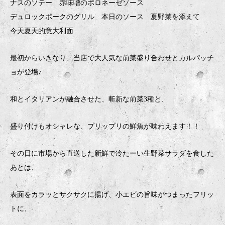
ナスのソテー 赤味噌のボロネーゼソース
デュロックポークのグリル 本日のソース 夏野菜を添えて
今天夏天的意大利面
最初からいきなり、当店で大人気な前菜盛り合わせとカルパッチ
ョが登場♪
和とイタリアンが融合させた、斬新な前菜3種と、
盛り付けもオシャレな、プリップリの鮮魚が味わえます！！
その日に市場から直送した新鮮で冷たーい生野菜サラダを食した
あとは、
表面をカラッとサクサクに揚げ、小エビの旨味がつまったフリッ
トに、