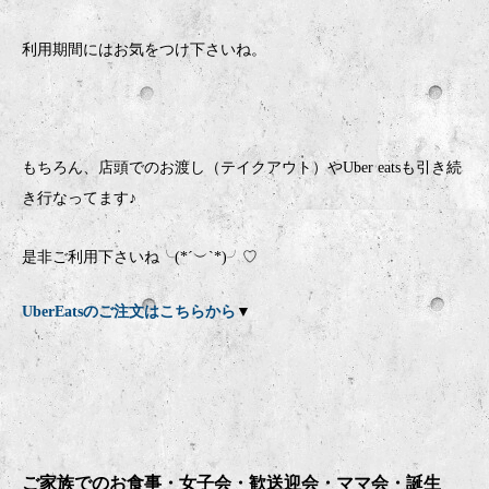
利用期間にはお気をつけ下さいね。
もちろん、店頭でのお渡し（テイクアウト）やUber eatsも引き続
き行なってます♪
是非ご利用下さいね╰(*´︶`*)╯♡
UberEatsのご注文はこちらから
▼
ご家族でのお食事・女子会・歓送迎会・ママ会・誕生