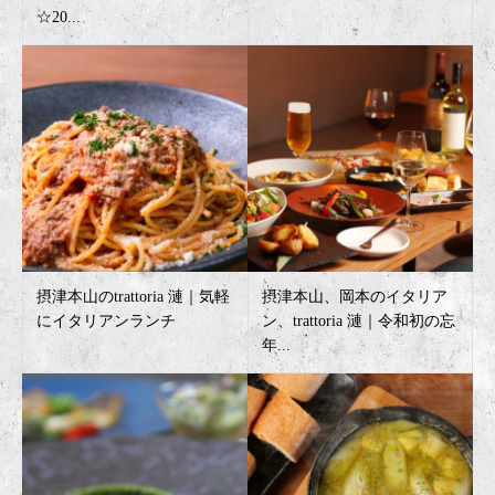
☆20...
摂津本山のtrattoria 漣｜気軽
摂津本山、岡本のイタリア
にイタリアンランチ
ン、trattoria 漣｜令和初の忘
年...