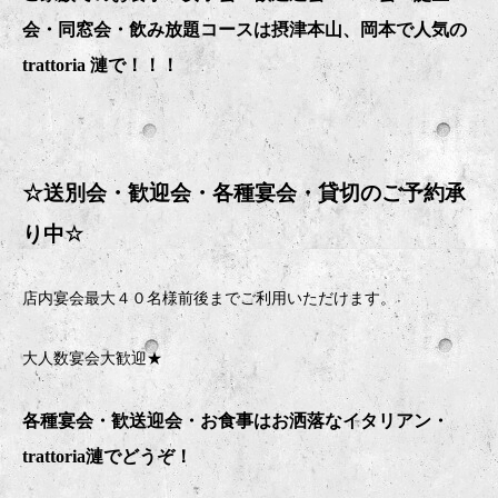
会・同窓会・飲み放題コースは摂津本山、岡本で人気の
trattoria 漣で！！！
☆送別会・歓迎会・
各種宴会・貸切のご予約承
り中
☆
店内宴会最大４０名様前後までご利用いただけます。
大人数宴会大歓迎★
各種宴会・歓送迎会・お食事はお洒落なイタリアン・
trattoria
漣でどうぞ！