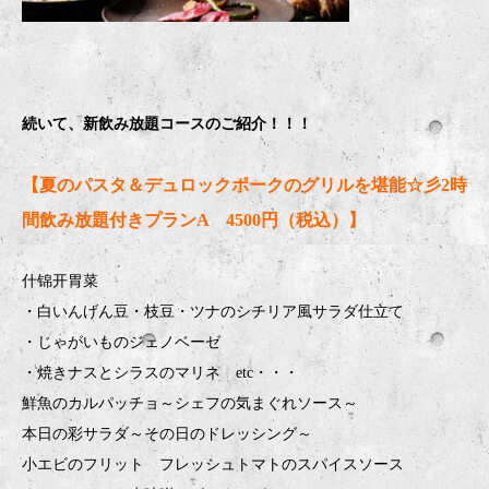
続いて、新飲み放題コースのご紹介！！！
【夏のパスタ＆デュロックポークのグリルを堪能☆彡2時
間飲み放題付きプランA 4500円（税込）】
什锦开胃菜
・白いんげん豆・枝豆・ツナのシチリア風サラダ仕立て
・じゃがいものジェノベーゼ
・焼きナスとシラスのマリネ etc・・・
鮮魚のカルパッチョ～シェフの気まぐれソース～
本日の彩サラダ～その日のドレッシング～
小エビのフリット フレッシュトマトのスパイスソース