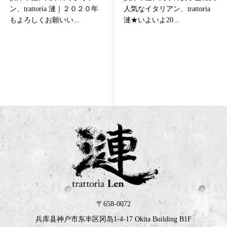
人気なイタリアン、trattoria
タリアン、trattoria 漣☆2022
漣★いよいよ20...
秋新お肉料理...
〒658-0072
兵库县神户市东丰区冈岛1-4-17 Okita Building B1F