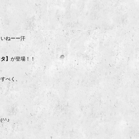
さいねーー汗
スタ】
が登場！！
かすべく、
^^♪