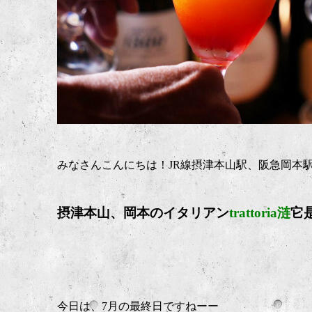
みなさんこんにちは！JR線摂津本山駅、阪急岡本
摂津本山、岡本のイタリア
ン
trattoria涟
它
今日は、7月の最終日ですねーー