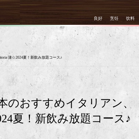
良好
烹饪
饮料
ria 漣☆2024夏！新飲み放題コース♪
本のおすすめイタリアン、
 漣☆2024夏！新飲み放題コース♪