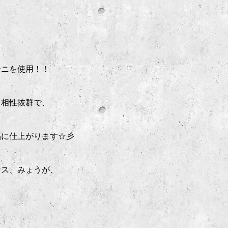
ーニを使用！！
と相性抜群で、
品に仕上がります☆彡
ナス、みょうが、