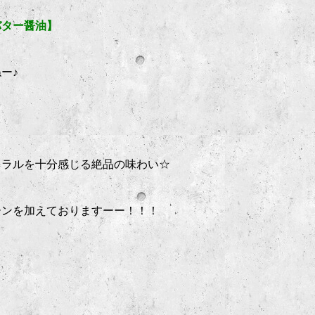
バター醤油】
ー♪
ネラルを十分感じる絶品の味わい☆
ーンを加えておりますーー！！！