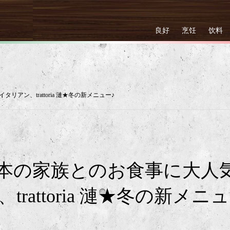
良好
烹饪
饮料
アン、trattoria 漣★冬の新メニュー♪
本の家族とのお食事に大人
rattoria 漣★冬の新メニュ