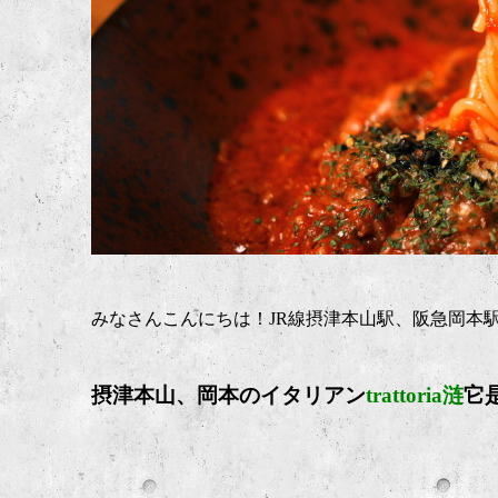
みなさんこんにちは！JR線摂津本山駅、阪急岡本
摂津本山、岡本のイタリア
ン
trattoria涟
它