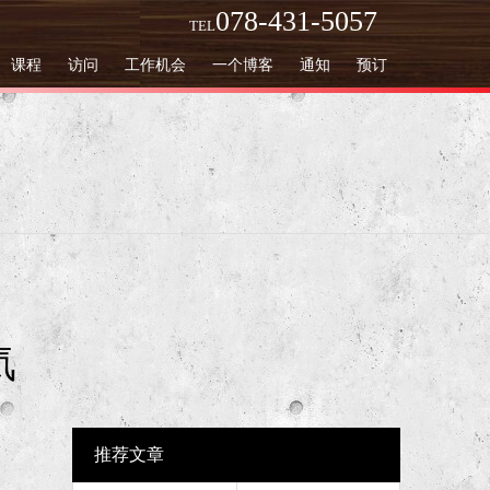
078-431-5057
TEL
课程
访问
工作机会
一个博客
通知
预订
気
推荐文章