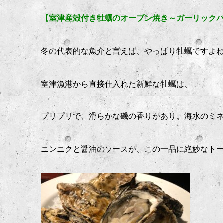
【室津産殻付き牡蠣のオーブン焼き～ガーリック
冬の代表的な魚介と言えば、やっぱり牡蠣ですよね
室津漁港から直接仕入れた新鮮な牡蠣は、
プリプリで、滑らかな磯の香りがあり、海水のミ
ニンニクと醤油のソースが、この一品に絶妙なト