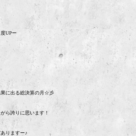
度UPー
結果に出る総決算の月☆彡
ながら誇りに思います！
ありますー♪