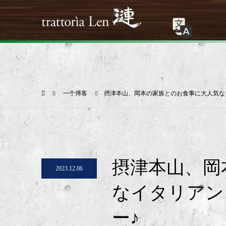
一个博客
摂津本山、岡本の家族とのお食事に大人気なイタリ
摂津本山、岡
2023.12.06
なイタリアン、t
ー♪