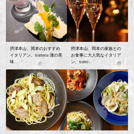
摂津本山、岡本のおすすめ
摂津本山、岡本の家族との
イタリアン、trattoria 漣の美
お食事に大人気なイタリア
味...
ン、tratto...