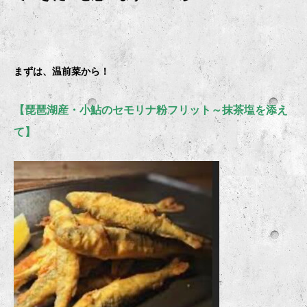
まずは、温前菜から！
【琵琶湖産・小鮎のセモリナ粉フリット～抹茶塩を添え
て】