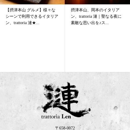
摂津本山、岡本のイタリア
摂津本山、岡本のオシャレな
ン、trattoria 漣｜聖なる夜に
イタリアン、trattoria 漣★冬
素敵な思い出を♪ス...
新オススメ前菜＆...
〒658-0072