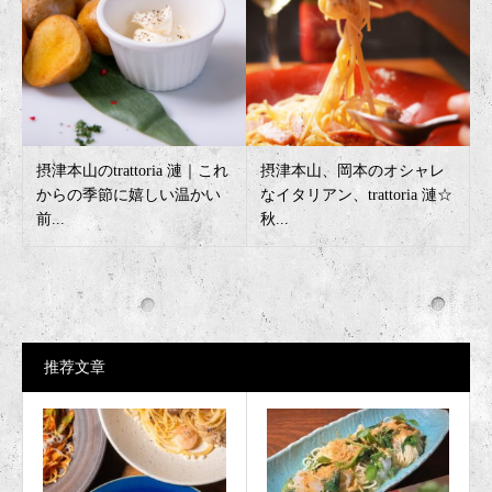
摂津本山のtrattoria 漣｜これ
摂津本山、岡本のオシャレ
からの季節に嬉しい温かい
なイタリアン、trattoria 漣☆
前...
秋...
推荐文章