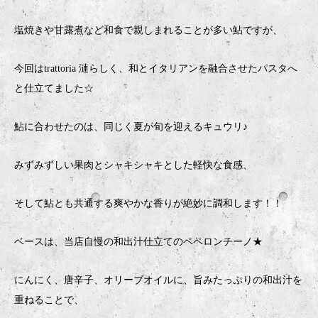
塩焼きや甘露煮など和食で親しまれることが多い鮎ですが、
今回はtrattoria 漣らしく、和とイタリアンを融合させたパスタへ
と仕立てました☆
鮎に合わせたのは、同じく夏が旬を迎えるキュウリ♪
みずみずしい果肉とシャキシャキとした軽快な食感、
そして鮎とも共通する爽やかな香りが絶妙に調和します！！
ベースは、当店自慢の和出汁仕立てのペペロンチーノ★
にんにく、唐辛子、オリーブオイルに、旨みたっぷりの和出汁を
重ねることで、