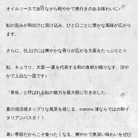
オイルソースでありながら軽やかで奥行きのある味わいに♪
鮎の旨みが和出汁に溶け込み、ひと口ごとに豊かな風味が広がり
ます。
さらに、仕上げには爽やかな香りが広がる大葉をたっぷりと☆
鮎、キュウリ、大葉──夏を代表する和の食材が織りなす、涼や
かで上品な一皿です♪
「香魚」と呼ばれる鮎の魅力を最大限に引き出した、
夏の清涼感タップリな風景を感じる、trattoria 漣ならではの和イ
タリアンパスタ！！
暑い季節だからこそ食べたくなる、爽やかで奥深い味わいをぜひ