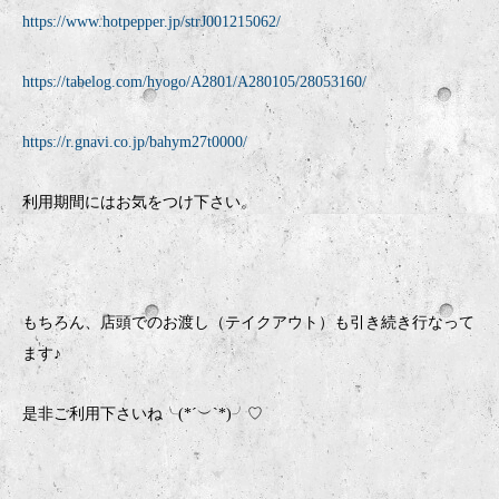
https://www.hotpepper.jp/strJ001215062/
https://tabelog.com/hyogo/A2801/A280105/28053160/
https://r.gnavi.co.jp/bahym27t0000/
利用期間にはお気をつけ下さい。
もちろん、店頭でのお渡し（テイクアウト）も引き続き行なって
ます♪
是非ご利用下さいね╰(*´︶`*)╯♡