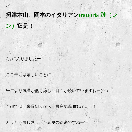
ン
摂津本山、岡本のイタリア
ン
trattoria 漣（レ
ン）
它是！
7月に入りましたー
ここ最近は嬉しいことに、
平年より気温が低く涼しい日々が続いていますねー(^^♪
予想では、来週辺りから、最高気温30℃超え！！
とうとう蒸し蒸しした真夏の到来ですねー汗