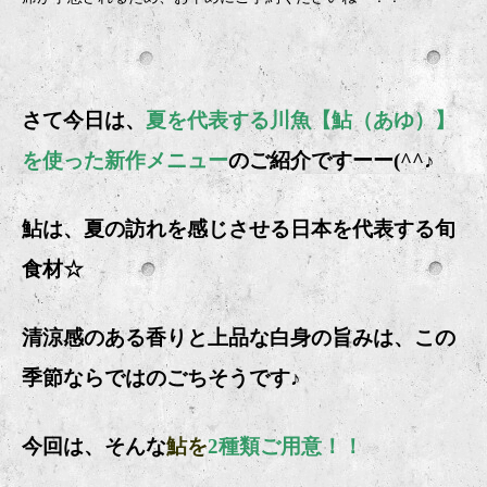
さて今日は、
夏を代表する川魚【鮎（あゆ）】
を使った新作メニュー
のご紹介ですーー(^^♪
鮎は、夏の訪れを感じさせる日本を代表する旬
食材☆
清涼感のある香りと上品な白身の旨みは、この
季節ならではのごちそうです♪
今回は、そんな
鮎を
2種類ご用意
！！