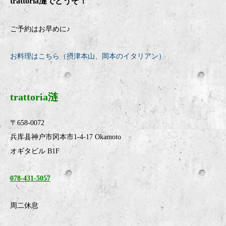
trattoria
漣でどうぞ！
ご予約はお早めに♪
お料理はこちら（摂津本山、岡本のイタリアン）
trattoria涟
〒658-0072
兵库县神户市冈本市1-4-17 Okamoto
オギタビル B1F
078-431-5057
周二休息