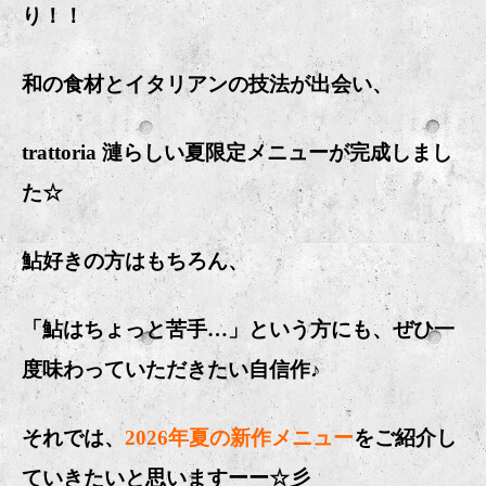
り！！
和の食材とイタリアンの技法が出会い、
trattoria 漣らしい夏限定メニューが完成しまし
た☆
鮎好きの方はもちろん、
「鮎はちょっと苦手…」という方にも、ぜひ一
度味わっていただきたい自信作♪
それでは、
2026年夏の新作メニュー
をご紹介し
ていきたいと思いますーー☆彡