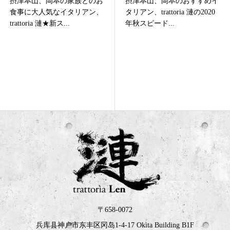
摂津本山、岡本の家族とのお
摂津本山、岡本のおすすめイ
食事に大人気なイタリアン、
タリアン、trattoria 漣の2020
trattoria 漣★新ス...
年秋スピード...
〒658-0072
兵库县神户市东丰区冈岛1-4-17 Okita Building B1F