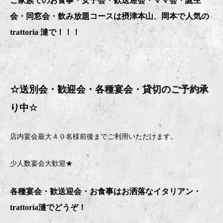
ご家族でのお食事・女子会・歓送迎会・ママ会・誕生
会・同窓会・飲み放題コースは摂津本山、岡本で人気の
trattoria 漣で！！！
☆送別会・歓迎会・
各種宴会・貸切のご予約承
り中
☆
店内宴会最大４０名様前後までご利用いただけます。
少人数宴会大歓迎★
各種宴会・歓送迎会・お食事はお洒落なイタリアン・
trattoria
漣でどうぞ！