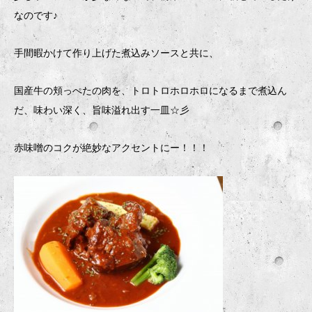
なのです♪
手間暇かけて作り上げた煮込みソースと共に、
国産牛の頬っぺたの肉を、トロトロホロホロになるまで煮込ん
だ、味わい深く、旨味溢れ出す一皿☆彡
赤味噌のコクが絶妙なアクセントにー！！！