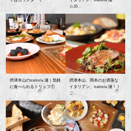
☆20...
摂津本山のtrattoria 漣｜気軽
摂津本山、岡本のお洒落な
に食べられるトリュフ①
イタリアン、trattoria 漣！！
ご...