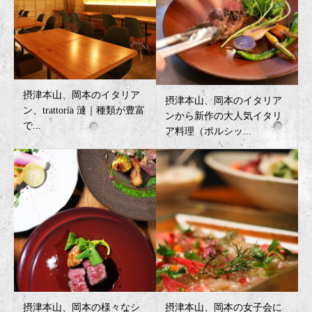
摂津本山、岡本のイタリア
摂津本山、岡本のイタリア
ン、trattoria 漣｜種類が豊富
ンから新作の大人気イタリ
で...
ア料理（ポルシッ...
摂津本山、岡本の様々なシ
摂津本山、岡本の女子会に