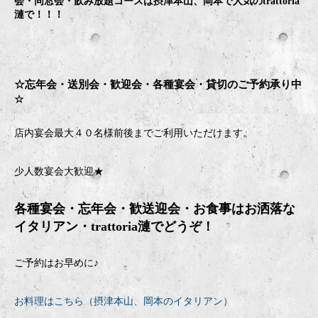
会・同窓会・飲み放題コースは摂津本山、岡本で人気のtrattoria
漣で！！！
☆忘年会・送別会・歓迎会・
各種宴会・貸切のご予約承り中
☆
店内宴会最大４０名様前後までご利用いただけます。
少人数宴会大歓迎★
各種宴会・忘年会・歓送迎会・お食事はお洒落な
イタリアン・
trattoria
漣でどうぞ！
ご予約はお早めに♪
お料理はこちら（摂津本山、岡本のイタリアン）