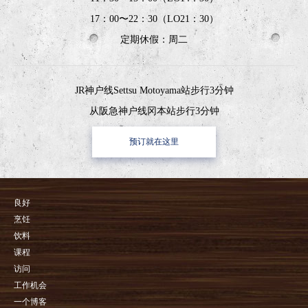
17：00〜22：30（LO21：30）
定期休假：周二
JR神户线Settsu Motoyama站步行3分钟
从阪急神户线冈本站步行3分钟
预订就在这里
良好
烹饪
饮料
课程
访问
工作机会
一个博客