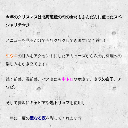
今年のクリスマスは北海道産の旬の食材もふんだんに使ったスペ
シャリテ☆彡
メニューを見るだけでもワクワクしてきますね( *´艸｀)
生ウニ
の甘みをアクセントにしたアミューズから次のお料理への
楽しみをかき立てます♪
続く前菜、温前菜、パスタにも
中トロ
や
ホタテ
、
タラの白子
、
ア
ワビ
、
そして贅沢に
キャビア
や
黒トリュフ
を使用し、
一年に一度の
聖なる夜
を彩ってくれます☆