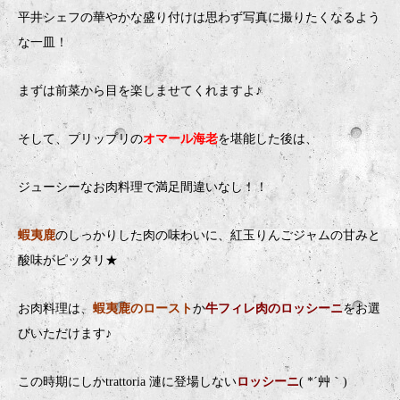
平井シェフの華やかな盛り付けは思わず写真に撮りたくなるよう
な一皿！
まずは前菜から目を楽しませてくれますよ♪
そして、プリップリの
オマール海老
を堪能した後は、
ジューシーなお肉料理で満足間違いなし！！
蝦夷鹿
のしっかりした肉の味わいに、紅玉りんごジャムの甘みと
酸味がピッタリ★
お肉料理は、
蝦夷鹿のロースト
か
牛フィレ肉のロッシーニ
をお選
びいただけます♪
この時期にしかtrattoria 漣に登場しない
ロッシーニ
( *´艸｀)