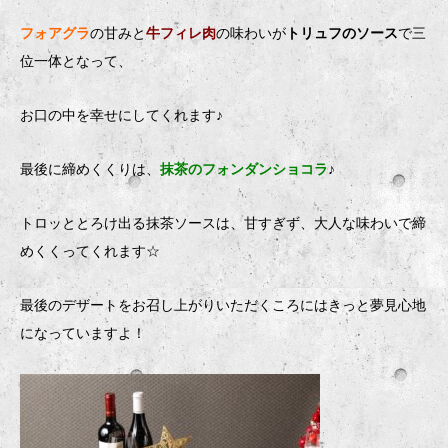
フォアグラ
の甘みと
牛フィレ肉
の味わいが
トリュフのソース
で三
位一体となって、
お口の中を幸せにしてくれます♪
最後に締めくくりは、
抹茶のフォンダンショコラ
♪
トロッととろけ出る抹茶ソースは、甘すぎず、大人な味わいで締
めくくってくれます☆
最後のデザートをお召し上がりいただくころにはきっと夢見心地
になっていますよ！