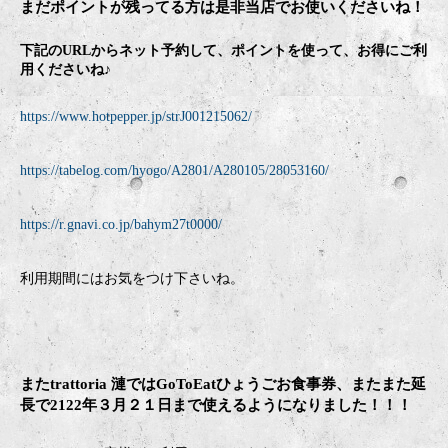
まだポイントが残ってる方は是非当店でお使いくださいね！
下記のURLからネット予約して、ポイントを使って、お得にご利
用くださいね♪
https://www.hotpepper.jp/strJ001215062/
https://tabelog.com/hyogo/A2801/A280105/28053160/
https://r.gnavi.co.jp/bahym27t0000/
利用期間にはお気をつけ下さいね。
またtrattoria 漣ではGoToEatひょうごお食事券、またまた延
長で2122年３月２１日まで使えるようになりました！！！