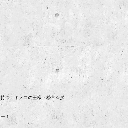
せ持つ、キノコの王様・松茸☆彡
ねー！