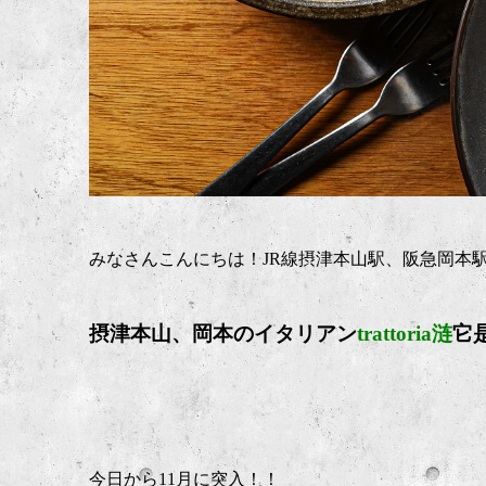
みなさんこんにちは！JR線摂津本山駅、阪急岡本
摂津本山、岡本のイタリア
ン
trattoria涟
它
今日から11月に突入！！