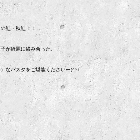
期の鮭・秋鮭！！
辛子が綺麗に絡み合った、
なパスタをご堪能くださいー(^^♪