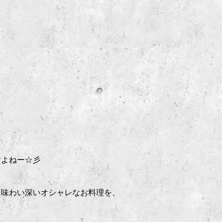
、
すよねー☆彡
た味わい深いオシャレなお料理を、