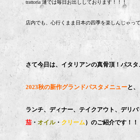
trattoria 漣では毎日お出ししております！！！
店内でも、心行くまま日本の四季を楽しんじゃって
さて今日は、イタリアンの真骨頂！パスタ
2023秋の新作グランドパスタメニュー
と、
ランチ、ディナー、テイクアウト、デリバ
茄
・
オイル
・
クリーム
）のご紹介です！！