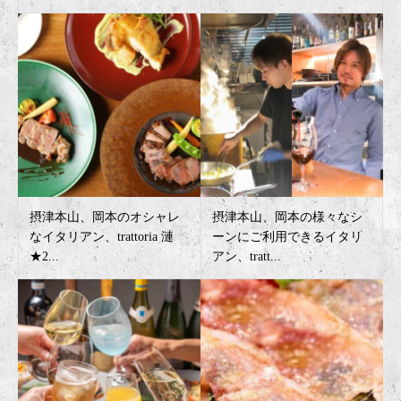
摂津本山、岡本のオシャレ
摂津本山、岡本の様々なシ
なイタリアン、trattoria 漣
ーンにご利用できるイタリ
★2...
アン、tratt...