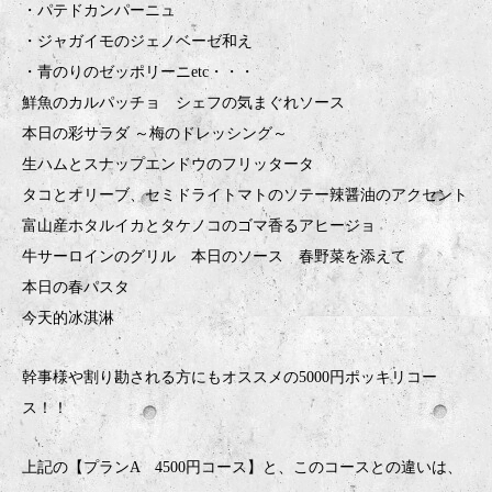
・パテドカンパーニュ
・ジャガイモのジェノベーゼ和え
・青のりのゼッポリーニetc・・・
鮮魚のカルパッチョ シェフの気まぐれソース
本日の彩サラダ ～梅のドレッシング～
生ハムとスナップエンドウのフリッタータ
タコとオリーブ、セミドライトマトのソテー辣醤油のアクセント
富山産ホタルイカとタケノコのゴマ香るアヒージョ
牛サーロインのグリル 本日のソース 春野菜を添えて
本日の春パスタ
今天的冰淇淋
幹事様や割り勘される方にもオススメの5000円ポッキリコー
ス！！
上記の【プランA 4500円コース】と、このコースとの違いは、