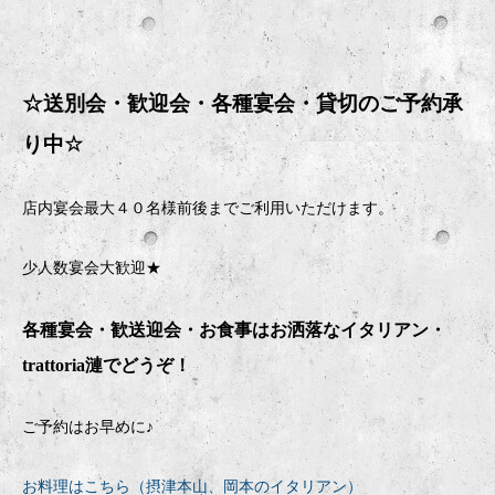
☆送別会・歓迎会・
各種宴会・貸切のご予約承
り中
☆
店内宴会最大４０名様前後までご利用いただけます。
少人数宴会大歓迎★
各種宴会・歓送迎会・お食事はお洒落なイタリアン・
trattoria
漣でどうぞ！
ご予約はお早めに♪
お料理はこちら（摂津本山、岡本のイタリアン）