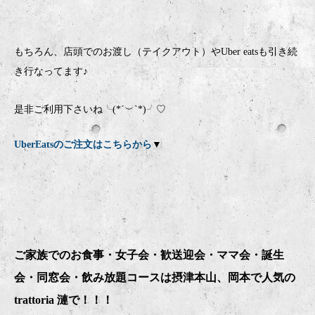
もちろん、店頭でのお渡し（テイクアウト）やUber eatsも引き続
き行なってます♪
是非ご利用下さいね╰(*´︶`*)╯♡
UberEatsのご注文はこちらから
▼
ご家族でのお食事・女子会・歓送迎会・ママ会・誕生
会・同窓会・飲み放題コースは摂津本山、岡本で人気の
trattoria 漣で！！！