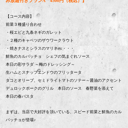
み放題付きプランA 4500円（税込）】
【コース内容】
前菜３種盛り合わせ
・桜エビと九条ネギのガレット
・２種のキャベツのザウワークラウト
・焼きナスとシラスのマリネetc・・・
鮮魚のカルパッチョ シェフの気まぐれソース
本日の彩サラダ ～梅のドレッシング～
生ハムとスナップエンドウのフリッタータ
タコとオリーブ、セミドライトマトのソテー～醤油のアクセント
デュロックポークのグリル 本日のソース 春野菜を添えて
本日の春パスタ
まずは、当店で大好評を頂いている、スピード前菜と鮮魚のカル
パッチョが登場♪