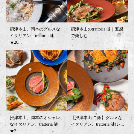
摂津本山、岡本のグルメな
摂津本山のtrattoria 漣｜五感
イタリアン、trattoria 漣
で楽しむ
★20...
摂津本山、岡本のオシャレ
【摂津本山 ご飯】グルメな
なイタリアン、trattoria 漣
イタリアン、trattoria 漣(レ...
★2...