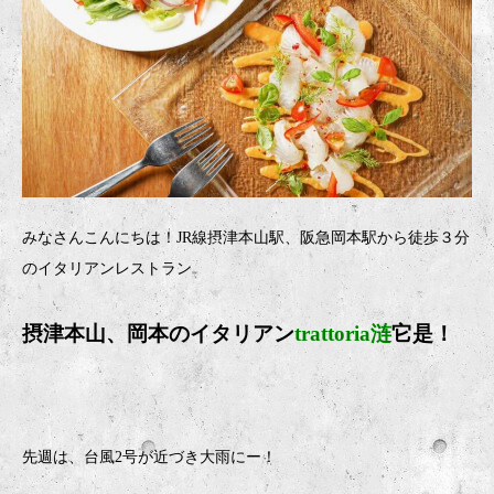
みなさんこんにちは！JR線摂津本山駅、阪急岡本駅から徒歩３分
のイタリアンレストラン
摂津本山、岡本のイタリア
ン
trattoria涟
它是！
先週は、台風2号が近づき大雨にー！