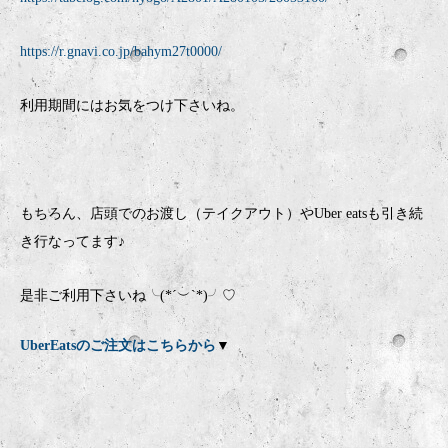
https://r.gnavi.co.jp/bahym27t0000/
利用期間にはお気をつけ下さいね。
もちろん、店頭でのお渡し（テイクアウト）やUber eatsも引き続
き行なってます♪
是非ご利用下さいね╰(*´︶`*)╯♡
UberEatsのご注文はこちらから
▼