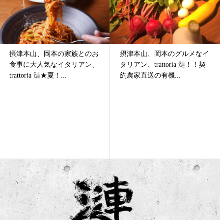
摂津本山、岡本のグルメなイ
摂津本山、岡本のイタリア
タリアン、trattoria 漣！！契
ン、trattoria 漣｜白ワインと
約農家直送の有機...
お料理のマリアージ...