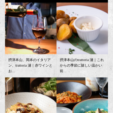
摂津本山、岡本のイタリア
摂津本山のtrattoria 漣｜これ
ン、trattoria 漣｜赤ワインと
からの季節に嬉しい温かい
お...
前...