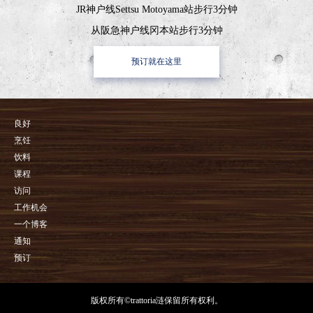
JR神户线Settsu Motoyama站步行3分钟
从阪急神户线冈本站步行3分钟
预订就在这里
良好
烹饪
饮料
课程
访问
工作机会
一个博客
通知
预订
版权所有©trattoria涟保留所有权利。