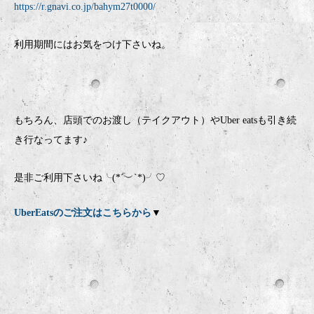
https://r.gnavi.co.jp/bahym27t0000/
利用期間にはお気をつけ下さいね。
もちろん、店頭でのお渡し（テイクアウト）やUber eatsも引き続
き行なってます♪
是非ご利用下さいね╰(*´︶`*)╯♡
UberEatsのご注文はこちらから
▼