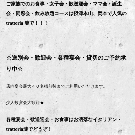
ご家族でのお食事・女子会・歓送迎会・ママ会・誕生
会・同窓会・飲み放題コースは摂津本山、岡本で人気の
trattoria 漣で！！！
☆送別会・歓迎会・
各種宴会・貸切のご予約承
り中
☆
店内宴会最大４０名様前後までご利用いただけます。
少人数宴会大歓迎★
各種宴会・歓送迎会・お食事はお洒落なイタリアン・
trattoria
漣でどうぞ！