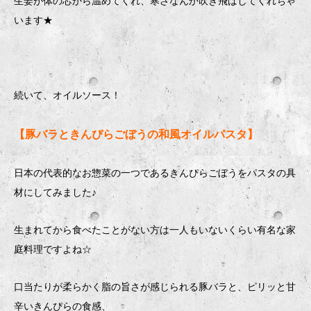
生姜が体の芯から温めてくれ、寒さなんか吹き飛ばしてくれちゃ
います★
続いて、オイルソース！
【豚バラときんぴらごぼうの和風オイルパスタ】
日本の代表的なお惣菜の一つであるきんぴらごぼうをパスタの具
材にしてみました♪
生まれてから食べたことがない方は一人もいないくらい有名な家
庭料理ですよね☆
口当たりが柔らかく脂の旨さが感じられる豚バラと、ピリッと甘
辛いきんぴらの食感、