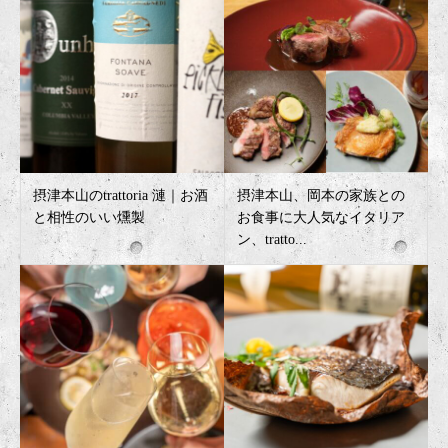
摂津本山のtrattoria 漣｜お酒
摂津本山、岡本の家族との
と相性のいい燻製
お食事に大人気なイタリア
ン、tratto...