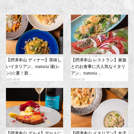
【摂津本山 ディナー】美味し
【摂津本山 レストラン】家族
いイタリアン、trattoria 漣(レ
とのお食事に大人気なイタリ
ン)☆夏！新...
アン、trattoria ...
2026.08.05
2026.07.29
【摂津本山 グルメ】デートに
【摂津本山 イタリアン】女子