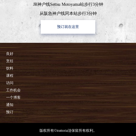
JR神户线Settsu Motoyama站步行3分钟
从阪急神户线冈本站步行3分钟
预订就在这里
良好
烹饪
饮料
课程
访问
工作机会
一个博客
通知
预订
版权所有©trattoria涟保留所有权利。