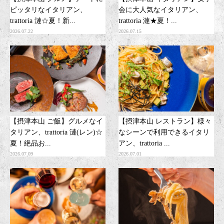
ピッタリなイタリアン、
会に大人気なイタリアン、
trattoria 漣☆夏！新...
trattoria 漣★夏！...
2026.07.22
2026.07.15
【摂津本山 ご飯】グルメなイ
【摂津本山 レストラン】様々
タリアン、trattoria 漣(レン)☆
なシーンで利用できるイタリ
夏！絶品お...
アン、trattoria ...
2026.07.09
2026.07.01