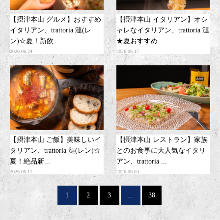
【摂津本山 グルメ】おすすめ
【摂津本山 イタリアン】オシ
イタリアン、trattoria 漣(レ
ャレなイタリアン、trattoria 漣
ン)☆夏！新飲...
★夏おすすめ...
2026.06.24
2026.06.17
【摂津本山 ご飯】美味しいイ
【摂津本山 レストラン】家族
タリアン、trattoria 漣(レン)☆
とのお食事に大人気なイタリ
夏！絶品新...
アン、trattoria ...
2026.06.11
2026.06.04
1
2
3
…
38