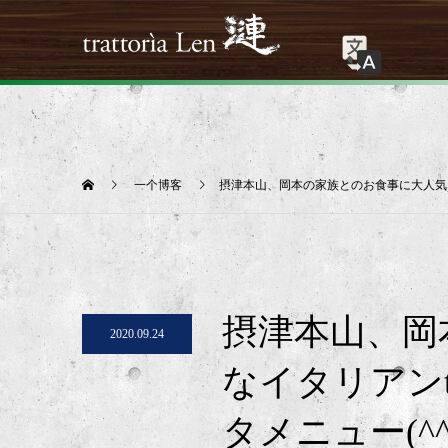
一个博客
摂津本山、岡本の家族とのお食事に大人気なイタリ
摂津本山、岡
2020.09.24
なイタリアンtra
タメニュー(^^