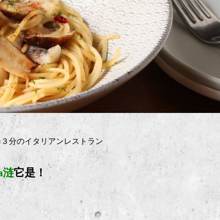
歩３分のイタリアンレストラン
ia涟
它是！