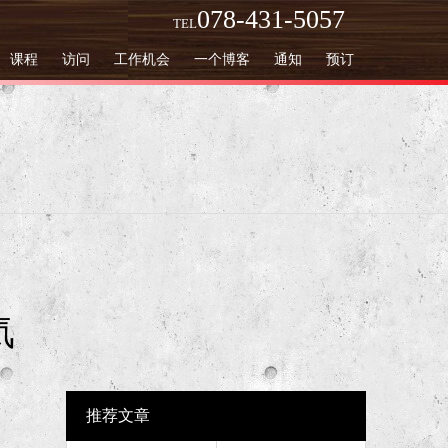
078-431-5057
TEL
课程
访问
工作机会
一个博客
通知
预订
気
推荐文章