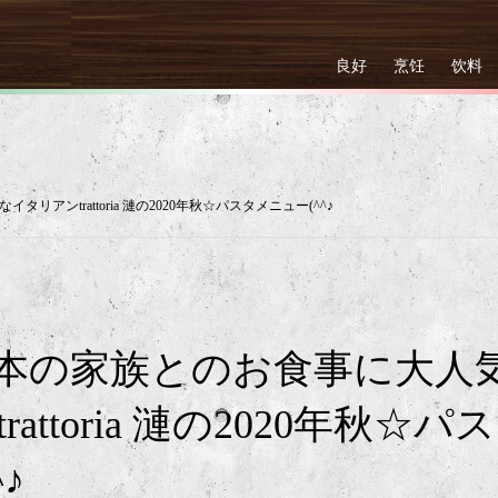
良好
烹饪
饮料
アンtrattoria 漣の2020年秋☆パスタメニュー(^^♪
本の家族とのお食事に大人
ttoria 漣の2020年秋☆パス
♪