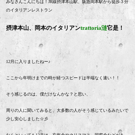
みなさんこんにちは！JR線摂津本山駅、阪急岡本駅から徒歩３分
のイタリアンレストラン
摂津本山、岡本のイタリア
ン
trattoria涟
它是！
12月に入りましたねー♪
ここから年明けまでの時が経つスピードは半端なく速い！！
そう感じるのは、僕だけなんかな？と思い、
周りの人に聞いてみると、大多数の人がそう感じているみたいで
少し安心しました☆彡