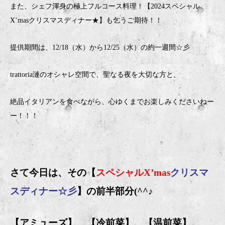
また、シェフ渾身の極上フルコース料理！【2024スペシャル
X’masクリスマスディナー★】も乞うご期待！！
提供期間は、12/18（水）から12/25（水）の約一週間☆彡
trattoria漣のオシャレ空間で、聖なる夜を大切な方と、
絶品イタリアンを食べながら、心ゆくまでお楽しみくださいねー
ー！！！
さて今日は、その【
スペシャルX’mas
クリスマ
スディナー☆彡
】の前半部分(^^♪
【アミューズ】、【冷前菜】、【温前菜】、