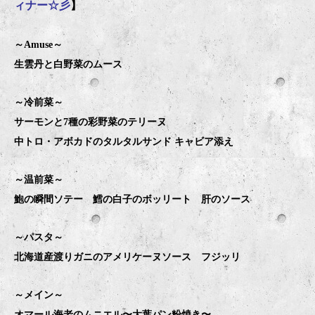
ィナー☆彡
】
～Amuse～
生雲丹と白野菜のムース
～冷前菜～
サーモンと7種の彩野菜のテリーヌ
中トロ・アボカドのタルタルサンド キャビア添え
～温前菜～
鮑の瞬間ソテー 鱈の白子のボッリート 肝のソース
～パスタ～
北海道産渡りガニのアメリケーヌソース フジッリ
～メイン～
オマール海老のムニエル〜大葉パン粉焼き〜