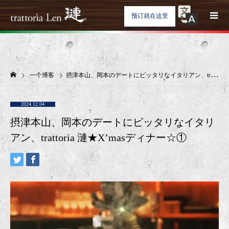
预订就在这里
一个博客
摂津本山、岡本のデートにピッタリなイタリアン、trattoria 漣★X’masディナー☆①
2024.12.04
摂津本山、岡本のデートにピッタリなイタリ
アン、trattoria 漣★X’masディナー☆①