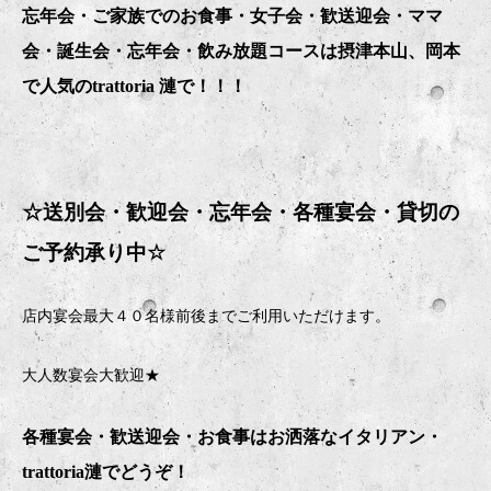
忘年会・ご家族でのお食事・女子会・歓送迎会・ママ
会・誕生会・忘年会・飲み放題コースは摂津本山、岡本
で人気のtrattoria 漣で！！！
☆送別会・歓迎会・忘年会・
各種宴会・貸切の
ご予約承り中
☆
店内宴会最大４０名様前後までご利用いただけます。
大人数宴会大歓迎★
各種宴会・歓送迎会・お食事はお洒落なイタリアン・
trattoria
漣でどうぞ！