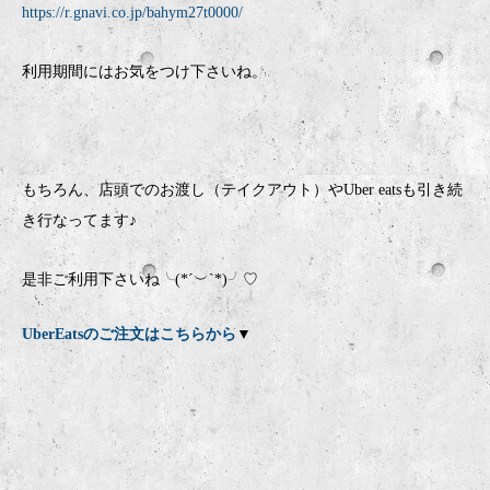
https://r.gnavi.co.jp/bahym27t0000/
利用期間にはお気をつけ下さいね。
もちろん、店頭でのお渡し（テイクアウト）やUber eatsも引き続
き行なってます♪
是非ご利用下さいね╰(*´︶`*)╯♡
UberEatsのご注文はこちらから
▼