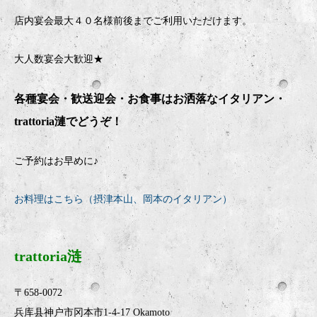
店内宴会最大４０名様前後までご利用いただけます。
大人数宴会大歓迎★
各種宴会・歓送迎会・お食事はお洒落なイタリアン・
trattoria
漣でどうぞ！
ご予約はお早めに♪
お料理はこちら（摂津本山、岡本のイタリアン）
trattoria涟
〒658-0072
兵库县神户市冈本市1-4-17 Okamoto