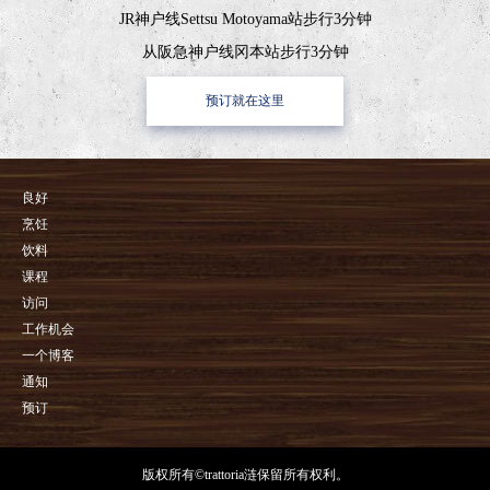
JR神户线Settsu Motoyama站步行3分钟
从阪急神户线冈本站步行3分钟
预订就在这里
良好
烹饪
饮料
课程
访问
工作机会
一个博客
通知
预订
版权所有©trattoria涟保留所有权利。