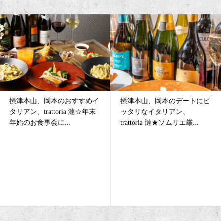
摂津本山、岡本のデートにピ
摂津本山、岡本の女子会に大
ッタリなイタリアン、
人気なイタリアン、trattoria
trattoria 漣★ソムリエ厳...
漣(レン)★冬！...