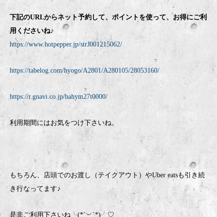
下記のURLからネット予約して、ポイントを使って、お得にご利
用くださいね♪
https://www.hotpepper.jp/strJ001215062/
https://tabelog.com/hyogo/A2801/A280105/28053160/
https://r.gnavi.co.jp/bahym27t0000/
利用期間にはお気をつけ下さいね。
もちろん、店頭でのお渡し（テイクアウト）やUber eatsも引き続
き行なってます♪
是非ご利用下さいね╰(*´︶`*)╯♡