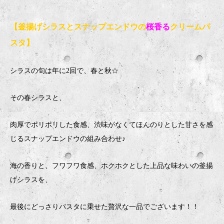
【釜揚げシラスとスナップエンドウの
桜香る
クリームパ
スタ】
シラスの旬は年に2回で、春と秋☆
その春シラスと、
肉厚でポリポリした食感、渋味がなくてほんのりとした甘さを感
じるスナップエンドウの組み合わせ♪
海の香りと、フワフワ食感、ホクホクとした上品な味わいの釜揚
げシラスを、
最後にどっさりパスタに乗せた贅沢な一品でございます！！