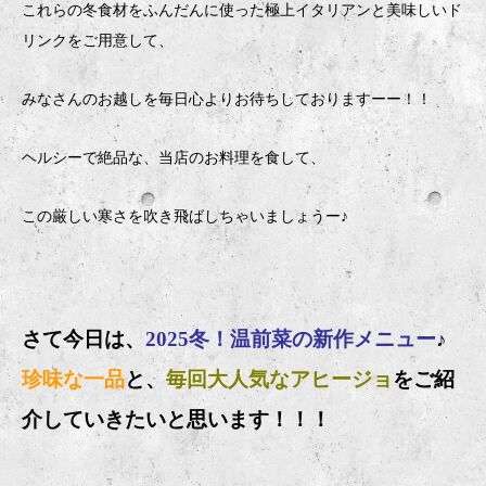
これらの冬食材をふんだんに使った極上イタリアンと美味しいド
リンクをご用意して、
みなさんのお越しを毎日心よりお待ちしておりますーー！！
ヘルシーで絶品な、当店のお料理を食して、
この厳しい寒さを吹き飛ばしちゃいましょうー♪
さて今日は、
2025冬！温前菜の新作メニュー
♪
珍味な一品
と、
毎回大人気なアヒージョ
をご紹
介していきたいと思います！！！