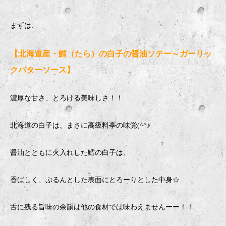
まずは、
【北海道産・鱈（たら）の白子の醤油ソテー～ガーリッ
クバターソース】
濃厚な甘さ、とろける美味しさ！！
北海道の白子は、まさに高級料亭の味覚(^^♪
醤油とともに火入れした鱈の白子は、
香ばしく、ぷるんとした表面にとろーりとした中身☆
舌に残る旨味の余韻は他の食材では味わえませんーー！！