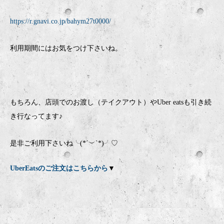
https://r.gnavi.co.jp/bahym27t0000/
利用期間にはお気をつけ下さいね。
もちろん、店頭でのお渡し（テイクアウト）やUber eatsも引き続
き行なってます♪
是非ご利用下さいね╰(*´︶`*)╯♡
UberEatsのご注文はこちらから
▼