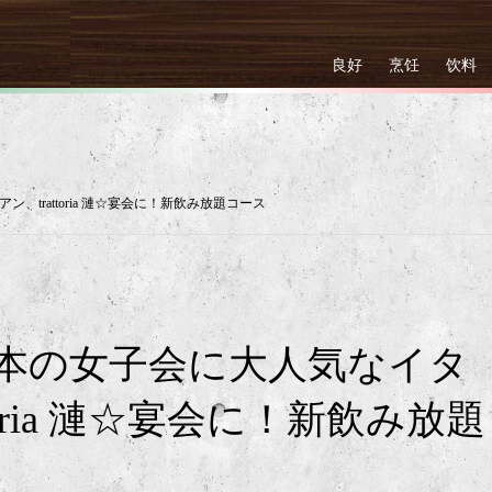
良好
烹饪
饮料
trattoria 漣☆宴会に！新飲み放題コース
本の女子会に大人気なイタ
toria 漣☆宴会に！新飲み放題