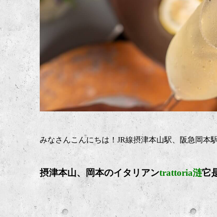
みなさんこんにちは！JR線摂津本山駅、阪急岡本
摂津本山、岡本のイタリア
ン
trattoria涟
它