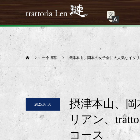
一个博客
摂津本山、岡本の女子会に大人気なイタリアン、
摂津本山、岡
2025.07.30
リアン、trat
コース