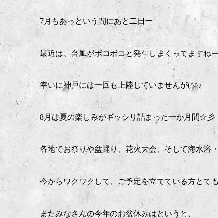
7月もあっという間にあと二日ー
最近は、台風がボコボコと発生しまくってますね
幸いに神戸には一回も上陸していませんが(^^♪
8月は夏の楽しみがギッシリ詰まった一か月間☆彡
各地でお祭りや盆踊り、花火大会、そして海水浴
今からワクワクして、ご予定を立てている方とて
またみなさんの今年のお盆休みはというと、