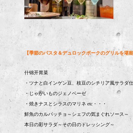
【季節のパスタ＆デュロックポークのグリルを堪能♪
什锦开胃菜
・ツナと白インゲン豆、枝豆のシチリア風サラダ
・じゃがいものジェノベーゼ
・焼きナスとシラスのマリネ etc・・・
鮮魚のカルパッチョ～シェフの気まぐれソース～
本日の彩サラダ～その日のドレッシング～